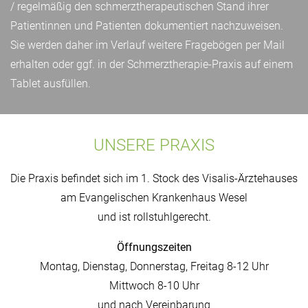
/ regelmäßig den schmerztherapeutischen Stand ihrer
Patientinnen und Patienten dokumentiert nachzuweisen.
Sie werden daher im Verlauf weitere Fragebögen per Mail
erhalten oder ggf. in der Schmerztherapie-Praxis auf einem
Tablet ausfüllen.
UNSERE PRAXIS
Die Praxis befindet sich im 1. Stock des Visalis-Ärztehauses
am Evangelischen Krankenhaus Wesel
und ist rollstuhlgerecht.
Öffnungszeiten
Montag, Dienstag, Donnerstag, Freitag 8-12 Uhr
Mittwoch 8-10 Uhr
und nach Vereinbarung